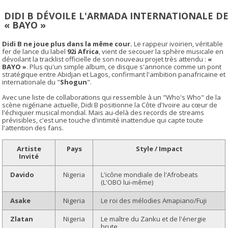
DIDI B DÉVOILE L'ARMADA INTERNATIONALE D
« BAYO »
Didi B ne joue plus dans la même cour.
Le rappeur ivoirien, véritable
fer de lance du label
92i Africa
, vient de secouer la sphère musicale en
dévoilant la tracklist officielle de son nouveau projet très attendu :
«
BAYO »
. Plus qu'un simple album, ce disque s'annonce comme un pont
stratégique entre Abidjan et Lagos, confirmant l'ambition panafricaine et
internationale du "
Shogun
".
Avec une liste de collaborations qui ressemble à un "Who's Who" de la
scène nigériane actuelle, Didi B positionne la Côte d'Ivoire au cœur de
l'échiquier musical mondial. Mais au-delà des records de streams
prévisibles, c'est une touche d'intimité inattendue qui capte toute
l'attention des fans.
Artiste
Pays
Style / Impact
Invité
Davido
Nigeria
L'icône mondiale de l'Afrobeats
(L'OBO lui-même)
Asake
Nigeria
Le roi des mélodies Amapiano/Fuji
Zlatan
Nigeria
Le maître du Zanku et de l'énergie
brute