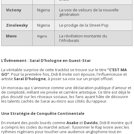
Victony
Nigeria
La voix de velours de la nouvelle
génération
Zinoleesky
Nigeria
Le prodige de la Street-Pop
Mavo
La révélation montante du
Nigeria
l'Afrobeats
L'Événement : Saraï D’hologne en Guest-Star
La véritable surprise de cette tracklist se trouve sur le titre
“C’EST MA
GO”
. Pour la première fois, Didi B invite son épouse, l'influenceuse et
artiste
Saraï D’hologne
, à poser sa voix sur un projet officiel.
Un morceau qui s'annonce comme une déclaration publique d'amour et
de complicité, mêlant vie privée et carrière artistique.
Ce titre est déjà le
plus discuté sur les réseaux sociaux, les fans ayant hâte de découvrir
les talents cachés de Saraï au micro aux côtés du rappeur.
Une Stratégie de Conquête Continentale
En invitant des poids lourds comme
Asake
et
Davido
, Didi B montre qu'il
a compris les codes du marché actuel : fusionner le Rap Ivoire avec les
rythmes nigérians pour toucher une audience anglophone tout en