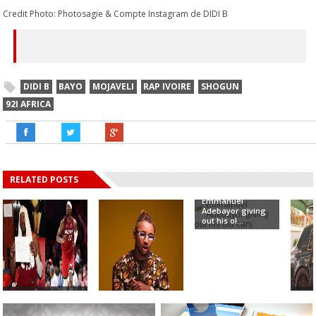
Credit Photo: Photosagie & Compte Instagram de DIDI B
DIDI B
BAYO
MOJAVELI
RAP IVOIRE
SHOGUN
92I AFRICA
RELATED POSTS
Emmanuel
Adebayor giving
out his ol...
Bam Adebayo
A lo
Drops 83 Points,
“Stay Away From
luxu
Surpas...
Niger Delta”- Y...
ow...