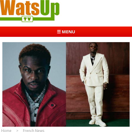
☰ MENU
Home
French News