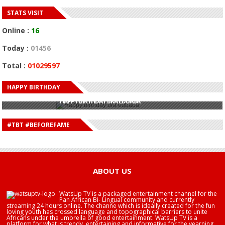
STATS VISIT
Online :
16
Today :
01456
Total :
01029597
HAPPY BIRTHDAY
HAPPY BIRTHDAY JOHN DUMELO
HAPPY BIRTHDAY BRA EDUABA
HAPPY BIRTHDAY DEE MONEEY
HAPPY BIRTHDAY STONEBWOY
#TBT #BEFOREFAME
HAPPY BIRTHDAY SALIFU
HAPPY BIRTHDAY JOHN DUMELO
HAPPY BIRTHDAY BRA EDUABA
ABOUT US
WatsUp TV is a packaged entertainment channel for the
Pan African Bi- Lingual community and currently
streaming 24 hours online. The channe which is ideally created for the fun
loving youth has crossed language and topographical barriers to unite
Africans under the umbrella of good entertainment. WatsUp TV is a
platform for what is trendy, entertaining and informative for the yearning